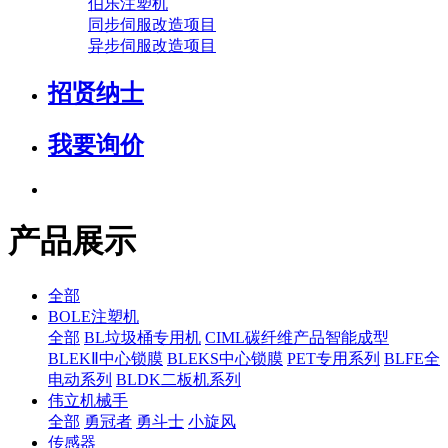
伯乐注塑机
同步伺服改造项目
异步伺服改造项目
招贤纳士
我要询价
产品展示
全部
BOLE注塑机
全部
BL垃圾桶专用机
CIML碳纤维产品智能成型
BLEKⅡ中心锁膜
BLEKS中心锁膜
PET专用系列
BLFE全
电动系列
BLDK二板机系列
伟立机械手
全部
勇冠者
勇斗士
小旋风
传感器