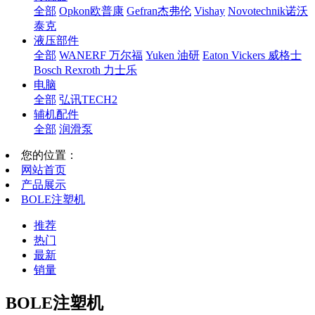
全部
Opkon欧普康
Gefran杰弗伦
Vishay
Novotechnik诺沃
泰克
液压部件
全部
WANERF 万尔福
Yuken 油研
Eaton Vickers 威格士
Bosch Rexroth 力士乐
电脑
全部
弘讯TECH2
辅机配件
全部
润滑泵
您的位置：
网站首页
产品展示
BOLE注塑机
推荐
热门
最新
销量
BOLE注塑机