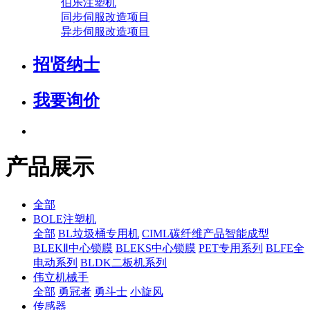
伯乐注塑机
同步伺服改造项目
异步伺服改造项目
招贤纳士
我要询价
产品展示
全部
BOLE注塑机
全部
BL垃圾桶专用机
CIML碳纤维产品智能成型
BLEKⅡ中心锁膜
BLEKS中心锁膜
PET专用系列
BLFE全
电动系列
BLDK二板机系列
伟立机械手
全部
勇冠者
勇斗士
小旋风
传感器