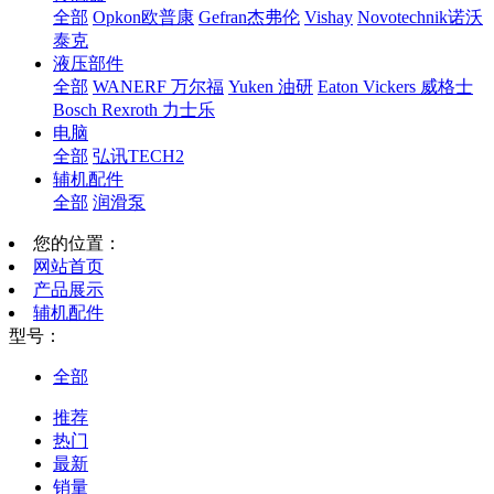
全部
Opkon欧普康
Gefran杰弗伦
Vishay
Novotechnik诺沃
泰克
液压部件
全部
WANERF 万尔福
Yuken 油研
Eaton Vickers 威格士
Bosch Rexroth 力士乐
电脑
全部
弘讯TECH2
辅机配件
全部
润滑泵
您的位置：
网站首页
产品展示
辅机配件
型号：
全部
推荐
热门
最新
销量