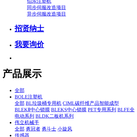
伯乐注塑机
同步伺服改造项目
异步伺服改造项目
招贤纳士
我要询价
产品展示
全部
BOLE注塑机
全部
BL垃圾桶专用机
CIML碳纤维产品智能成型
BLEKⅡ中心锁膜
BLEKS中心锁膜
PET专用系列
BLFE全
电动系列
BLDK二板机系列
伟立机械手
全部
勇冠者
勇斗士
小旋风
传感器